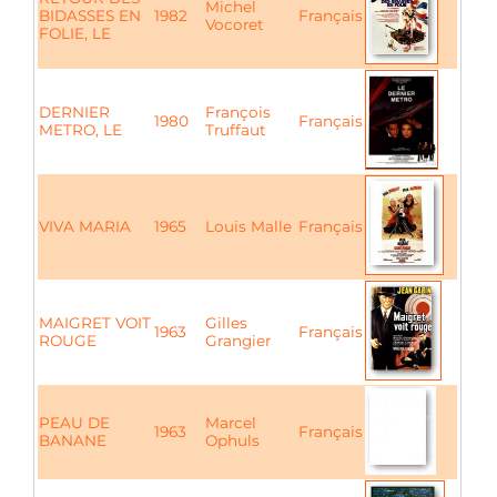
Michel
BIDASSES EN
1982
Français
Vocoret
FOLIE, LE
DERNIER
François
1980
Français
METRO, LE
Truffaut
VIVA MARIA
1965
Louis Malle
Français
MAIGRET VOIT
Gilles
1963
Français
ROUGE
Grangier
PEAU DE
Marcel
1963
Français
BANANE
Ophuls