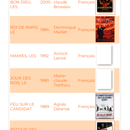
BON DIEU,
2000
claude
Français
LES
Brisseau
ROI DE PARIS,
Dominique
1994
Français
LE
Maillet
Annick
MAMIES, LES
1992
Français
Lanoë
Marie-
JOUR DES
1990
claude
Français
ROIS, LE
Treilhou
FEU SUR LE
Agnès
1989
Français
CANDIDAT
Delarive
RETOUR DES