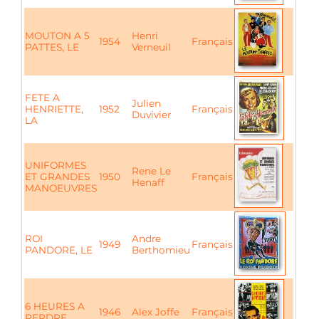
MOUTON A 5
Henri
1954
Français
PATTES, LE
Verneuil
FETE A
Julien
HENRIETTE,
1952
Français
Duvivier
LA
UNIFORMES
Rene Le
ET GRANDES
1950
Français
Henaff
MANOEUVRES
ROI
Andre
1949
Français
PANDORE, LE
Berthomieu
6 HEURES A
1946
Alex Joffe
Français
PERDRE