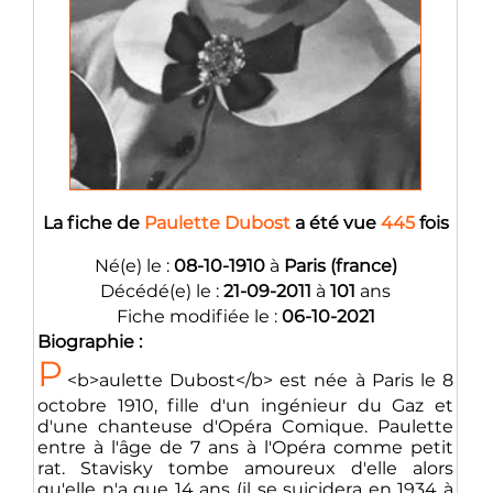
La fiche de
Paulette Dubost
a été vue
445
fois
Né(e) le :
08-10-1910
à
Paris (france)
Décédé(e) le :
21-09-2011
à
101
ans
Fiche modifiée le :
06-10-2021
Biographie :
P
<b>aulette Dubost</b> est née à Paris le 8
octobre 1910, fille d'un ingénieur du Gaz et
d'une chanteuse d'Opéra Comique. Paulette
entre à l'âge de 7 ans à l'Opéra comme petit
rat. Stavisky tombe amoureux d'elle alors
qu'elle n'a que 14 ans (il se suicidera en 1934 à