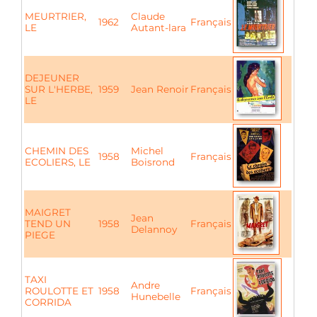
MEURTRIER,
Claude
1962
Français
LE
Autant-lara
DEJEUNER
SUR L'HERBE,
1959
Jean Renoir
Français
LE
CHEMIN DES
Michel
1958
Français
ECOLIERS, LE
Boisrond
MAIGRET
Jean
TEND UN
1958
Français
Delannoy
PIEGE
TAXI
Andre
ROULOTTE ET
1958
Français
Hunebelle
CORRIDA