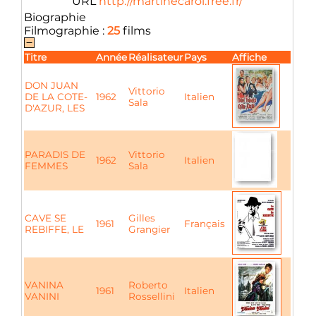
URL
http://martinecarol.free.fr/
Biographie
Filmographie :
25
films
Titre
Année
Réalisateur
Pays
Affiche
DON JUAN
Vittorio
DE LA COTE-
1962
Italien
Sala
D'AZUR, LES
PARADIS DE
Vittorio
1962
Italien
FEMMES
Sala
CAVE SE
Gilles
1961
Français
REBIFFE, LE
Grangier
VANINA
Roberto
1961
Italien
VANINI
Rossellini