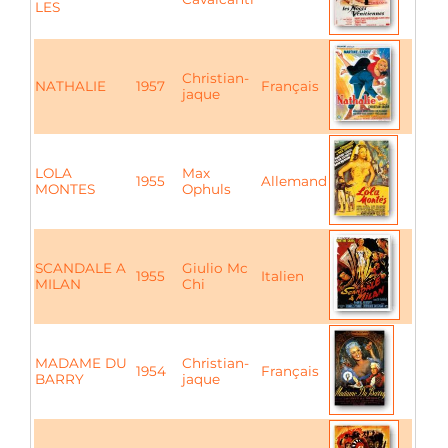
LES
Christian-
NATHALIE
1957
Français
jaque
LOLA
Max
1955
Allemand
MONTES
Ophuls
SCANDALE A
Giulio Mc
1955
Italien
MILAN
Chi
MADAME DU
Christian-
1954
Français
BARRY
jaque