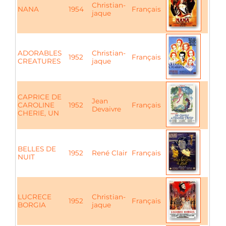
Christian-
NANA
1954
Français
jaque
ADORABLES
Christian-
1952
Français
CREATURES
jaque
CAPRICE DE
Jean
CAROLINE
1952
Français
Devaivre
CHERIE, UN
BELLES DE
1952
René Clair
Français
NUIT
LUCRECE
Christian-
1952
Français
BORGIA
jaque