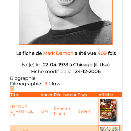
La fiche de
Mark Damon
a été vue
409
fois
Né(e) le :
22-04-1933
à
Chicago (il, Usa)
Fiche modifiée le :
24-12-2006
Biographie
Filmographie :
9
films
Titre
Année
Réalisateur
Pays
Affiche
RETOUR
Roberto
D'IVANHOE,
1971
Italien
Mauri
LE