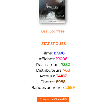
Les Gouffres
STATISTIQUES
Films:
19996
Affiches:
19006
Réalisateurs:
7332
Distributeurs:
768
Acteurs:
34187
Photos:
8988
Bandes annonce:
2689
A propos de CinemaDB