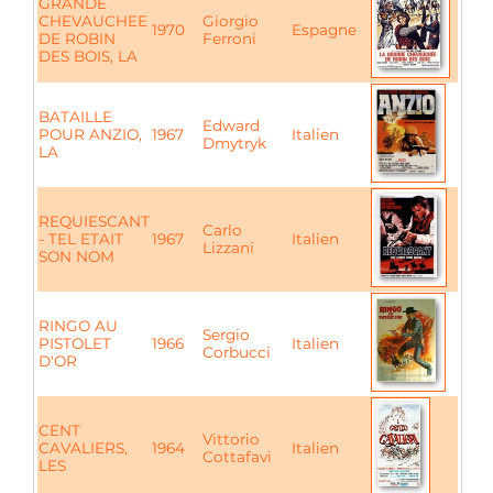
GRANDE
CHEVAUCHEE
Giorgio
1970
Espagne
DE ROBIN
Ferroni
DES BOIS, LA
BATAILLE
Edward
POUR ANZIO,
1967
Italien
Dmytryk
LA
REQUIESCANT
Carlo
- TEL ETAIT
1967
Italien
Lizzani
SON NOM
RINGO AU
Sergio
PISTOLET
1966
Italien
Corbucci
D'OR
CENT
Vittorio
CAVALIERS,
1964
Italien
Cottafavi
LES