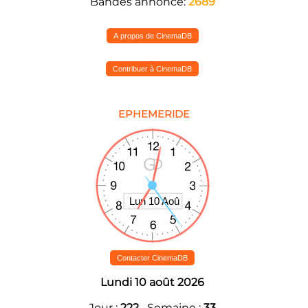
Bandes annonce:
2689
A propos de CinemaDB
Contribuer à CinemaDB
EPHEMERIDE
Contacter CinemaDB
Lundi 10 août 2026
Jour :
222
Semaine :
33