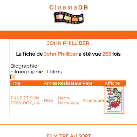
JOHN PHILLIBER
La fiche de
John Philliber
a été vue
263
fois
Biographie
Filmographie :
1
films
Titre
Année
Réalisateur
Pays
Affiche
FILLE ET SON
Henry
1943
Américain
COW BOY, LA
Hathaway
FILM TIRE AU SORT