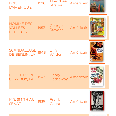
Theodore
FOIS
1976
Américain
Strauss
L'AMERIQUE
HOMME DES
George
VALLEES
1953
Américain
Stevens
PERDUES, L'
SCANDALEUSE
Billy
1948
Américain
DE BERLIN, LA
Wilder
FILLE ET SON
Henry
1943
Américain
COW BOY, LA
Hathaway
MR. SMITH AU
Frank
1939
Américain
SENAT
Capra