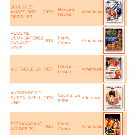
SEULS LES
Howard
ANGES ONT
1939
Américain
Hawks
DES AILES
VOUS NE
L'EMPORTEREZ
Frank
1938
Américain
PAS AVEC
Capra
VOUS
Mitchell
VIE FACILE, LA
1937
Américain
Leisen
AVENTURE DE
Cecil B. De
BUFFALO BILL,
1936
Allemand
Mille
UNE
EXTRAVAGANT
Frank
1936
Américain
MR DEEDS, L'
Capra