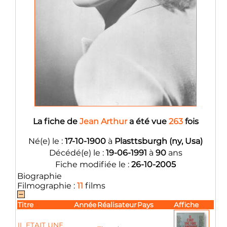
La fiche de
Jean Arthur
a été vue
263
fois
Né(e) le :
17-10-1900
à
Plasttsburgh (ny, Usa)
Décédé(e) le :
19-06-1991
à
90
ans
Fiche modifiée le :
26-10-2005
Biographie
Filmographie :
11
films
Titre
Année
Réalisateur
Pays
Affiche
IL ETAIT UNE