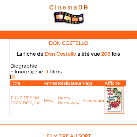
DON COSTELLO
La fiche de
Don Costello
a été vue
208
fois
Biographie
Filmographie :
1
films
Titre
Année
Réalisateur
Pays
Affiche
FILLE ET SON
Henry
1943
Américain
COW BOY, LA
Hathaway
FILM TIRE AU SORT