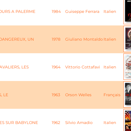
OURS A PALERME
1984
Guiseppe Ferrara
Italien
DANGEREUX, UN
1978
Giuliano Montaldo
Italien
AVALIERS, LES
1964
Vittorio Cottafavi
Italien
, LE
1963
Orson Welles
Français
ES SUR BABYLONE
1962
Silvio Amadio
Italien