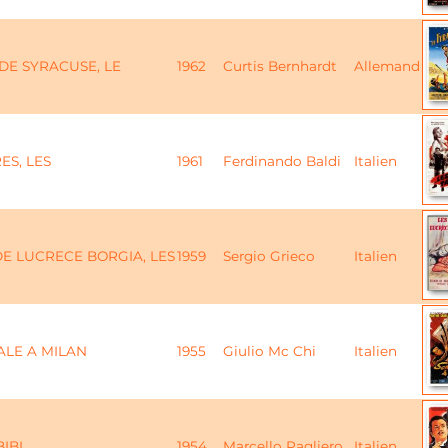
DE SYRACUSE, LE
1962
Curtis Bernhardt
Allemand
ES, LES
1961
Ferdinando Baldi
Italien
DE LUCRECE BORGIA, LES
1959
Sergio Grieco
Italien
LE A MILAN
1955
Giulio Mc Chi
Italien
IBI
1954
Marcello Pagliero
Italien