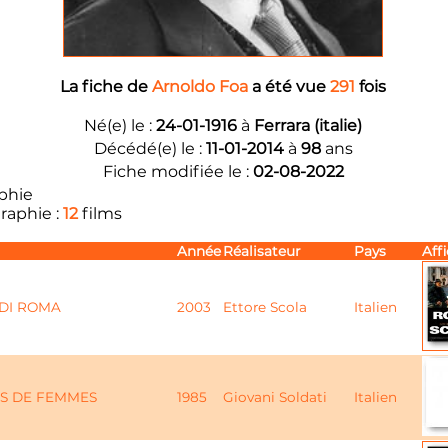
La fiche de
Arnoldo Foa
a été vue
291
fois
Né(e) le :
24-01-1916
à
Ferrara (italie)
Décédé(e) le :
11-01-2014
à
98
ans
Fiche modifiée le :
02-08-2022
phie
raphie :
12
films
Année
Réalisateur
Pays
Aff
DI ROMA
2003
Ettore Scola
Italien
RS DE FEMMES
1985
Giovani Soldati
Italien