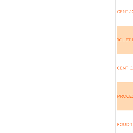
CENT J
JOUET 
CENT C
PROCES
FOUDR