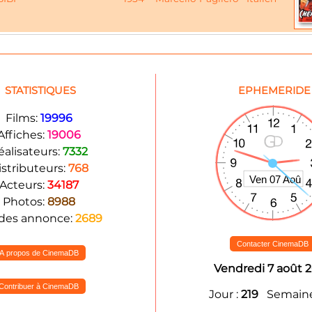
STATISTIQUES
EPHEMERIDE
Films:
19996
Affiches:
19006
éalisateurs:
7332
istributeurs:
768
Acteurs:
34187
Photos:
8988
des annonce:
2689
Contacter CinemaDB
A propos de CinemaDB
Vendredi 7 août 
Contribuer à CinemaDB
Jour :
219
Semaine