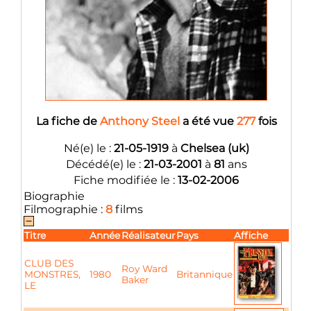
La fiche de
Anthony Steel
a été vue
277
fois
Né(e) le :
21-05-1919
à
Chelsea (uk)
Décédé(e) le :
21-03-2001
à
81
ans
Fiche modifiée le :
13-02-2006
Biographie
Filmographie :
8
films
Titre
Année
Réalisateur
Pays
Affiche
CLUB DES
Roy Ward
MONSTRES,
1980
Britannique
Baker
LE