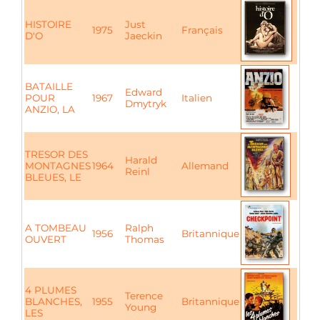
HISTOIRE
Just
1975
Français
D'O
Jaeckin
BATAILLE
Edward
POUR
1967
Italien
Dmytryk
ANZIO, LA
TRESOR DES
Harald
MONTAGNES
1964
Allemand
Reinl
BLEUES, LE
A TOMBEAU
Ralph
1956
Britannique
OUVERT
Thomas
4 PLUMES
Terence
BLANCHES,
1955
Britannique
Young
LES