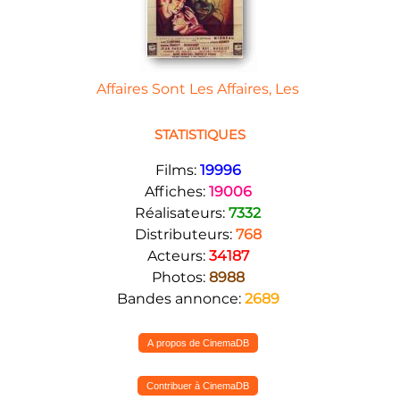
Affaires Sont Les Affaires, Les
STATISTIQUES
Films:
19996
Affiches:
19006
Réalisateurs:
7332
Distributeurs:
768
Acteurs:
34187
Photos:
8988
Bandes annonce:
2689
A propos de CinemaDB
Contribuer à CinemaDB