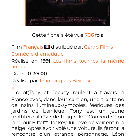
Cette fiche a été vue
706
fois
Film
Français
distribuè par:
Cargo Films
Comédie dramatique
Réalisé en
1991
Les films tournés la même
année...
Durée
01:59:00
Réalisé par
Jean-jacques Beineix
"
quot;Tony et Jockey roulent à travers la
France avec, dans leur camion, une trentaine
de nains lumineux-symboles, féériques des
jardins de banlieue! Tony est un jeune
graffiteur, il rêve de tagger le ""Concorde"" ou
la ""Tour Eiffel"". Jockey, lui, rêve de voir enfin la
neige. Après avoir volé une voiture, ils feront la
rencontre d'un étrange personnage, Léon