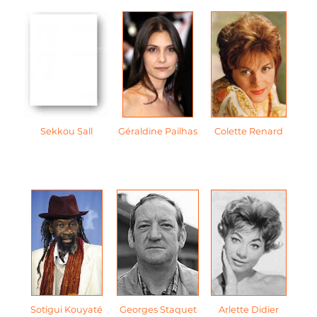
Sekkou Sall
Géraldine Pailhas
Colette Renard
Sotigui Kouyaté
Georges Staquet
Arlette Didier