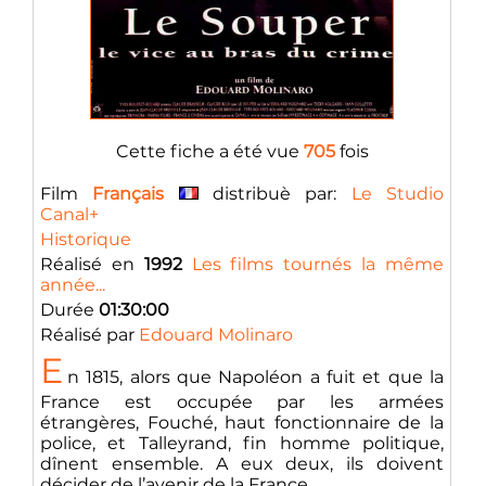
Cette fiche a été vue
705
fois
Film
Français
distribuè par:
Le Studio
Canal+
Historique
Réalisé en
1992
Les films tournés la même
année...
Durée
01:30:00
Réalisé par
Edouard Molinaro
E
n 1815, alors que Napoléon a fuit et que la
France est occupée par les armées
étrangères, Fouché, haut fonctionnaire de la
police, et Talleyrand, fin homme politique,
dînent ensemble. A eux deux, ils doivent
décider de l’avenir de la France... ...