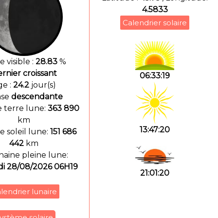
4.5833
e visible :
28.83
%
rnier croissant
06:33:19
ge :
24.2
jour(s)
ase
descendante
e terre lune:
363 890
km
13:47:20
e soleil lune:
151 686
442
km
aine pleine lune:
di 28/08/2026 06H19
21:01:20
ystème solaire