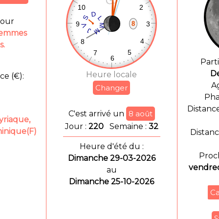
jour
8
 femmes
s.
Parti
De
Heure locale
ce (€):
A
Ph
Distanc
C'est arrivé un
8 août
yriaque,
Jour :
220
Semaine :
32
inique(F)
Distanc
Heure d'été du :
Proch
Dimanche 29-03-2026
vendre
au
Dimanche 25-10-2026
S