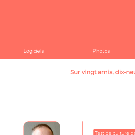
Logiciels
Photos
Sur vingt amis, dix-neu
Test de culture g