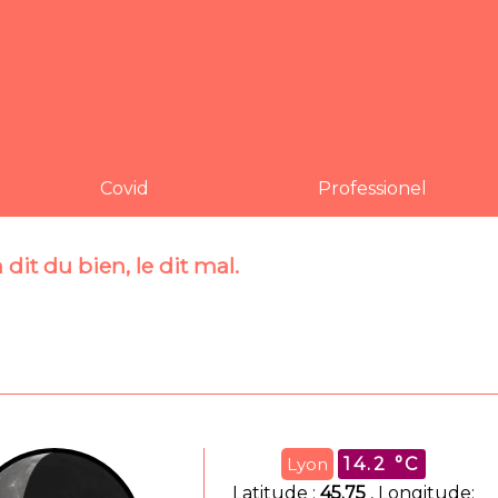
Covid
Professionel
dit du bien, le dit mal.
Lyon
14.2 °C
Latitude :
45.75
, Longitude: