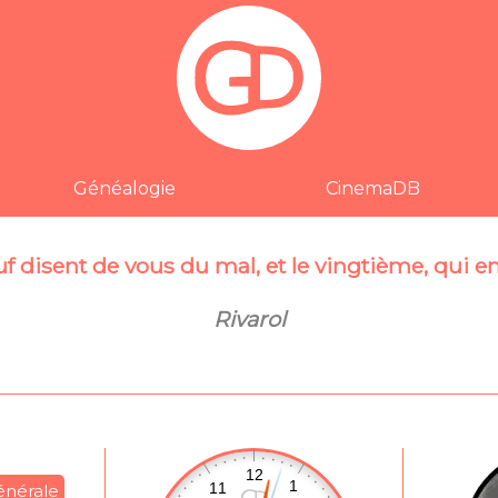
Généalogie
CinemaDB
f disent de vous du mal, et le vingtième, qui en 
Rivarol
énérale