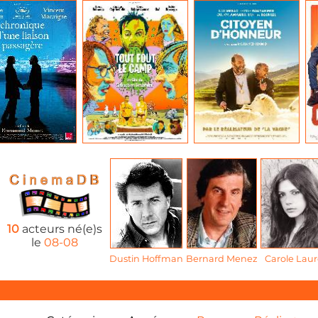
10
acteurs né(e)s
le
08-08
Dustin Hoffman
Bernard Menez
Carole Laur