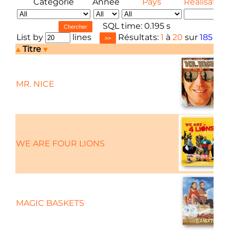
Catégorie
Année
Pays
Réalisateur
SQL time: 0.195 s
List by
lines
Résultats:
1
à
20
sur
185
Titre
MR. NICE
C
WE ARE FOUR LIONS
MAGIC BASKETS