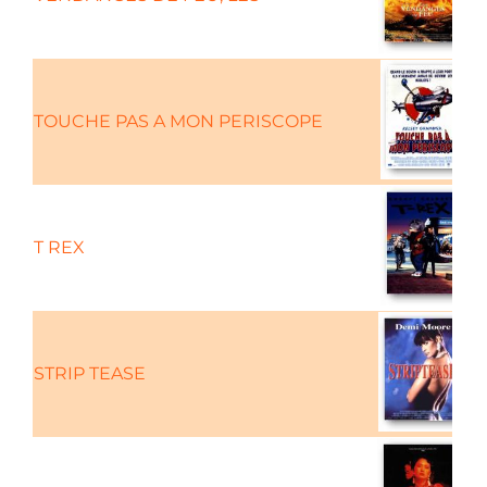
TOUCHE PAS A MON PERISCOPE
T REX
STRIP TEASE
C