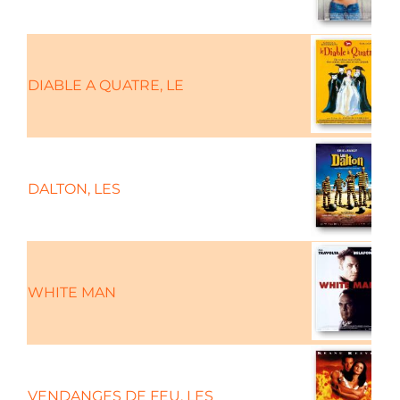
DIABLE A QUATRE, LE
DALTON, LES
WHITE MAN
C
VENDANGES DE FEU, LES
C