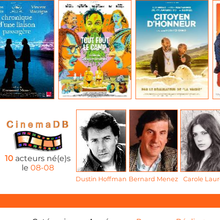
10
acteurs né(e)s
le
08-08
Dustin Hoffman
Bernard Menez
Carole Laur