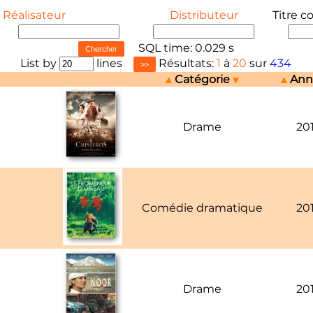
Réalisateur
Distributeur
Titre c
SQL time: 0.029 s
List by
lines
Résultats:
1
à
20
sur
434
Catégorie
An
Drame
20
Comédie dramatique
20
Drame
20