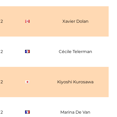
12
Xavier Dolan
12
Cécile Telerman
12
Kiyoshi Kurosawa
12
Marina De Van