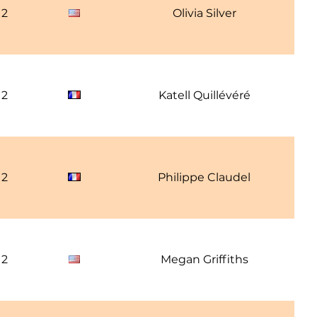
12
Olivia Silver
12
Katell Quillévéré
12
Philippe Claudel
12
Megan Griffiths