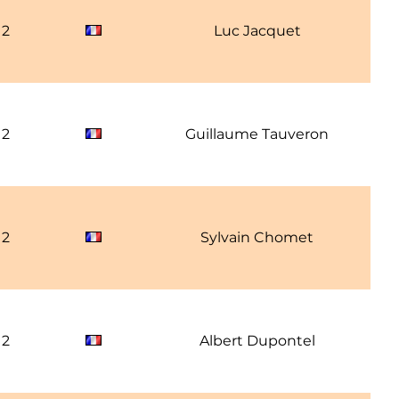
12
Luc Jacquet
12
Guillaume Tauveron
12
Sylvain Chomet
12
Albert Dupontel