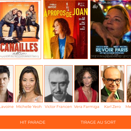
Lavoine
Michelle Yeoh
Victor Francen
Vera Farmiga
Karl Zero
Me
HIT PARADE
TIRAGE AU SORT