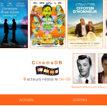
9
acteurs né(e)s le
06-08
Robert Mitchum
Marc 
ACCUEIL
SORTIES