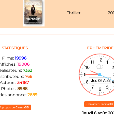
Thriller
20
STATISTIQUES
EPHEMERIDE
Films:
19996
Affiches:
19006
éalisateurs:
7332
istributeurs:
768
Acteurs:
34187
Photos:
8988
des annonce:
2689
Contacter CinemaDB
A propos de CinemaDB
Jeudi 6 août 20