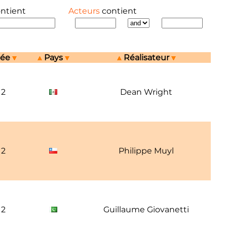
ontient
Acteurs
contient
née
Pays
Réalisateur
12
Dean Wright
12
Philippe Muyl
12
Guillaume Giovanetti