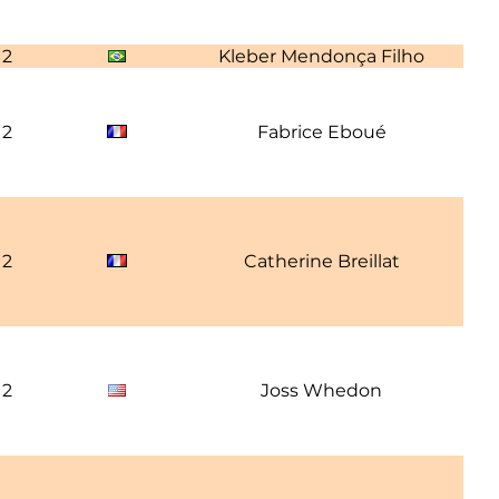
12
Kleber Mendonça Filho
12
Fabrice Eboué
12
Catherine Breillat
12
Joss Whedon