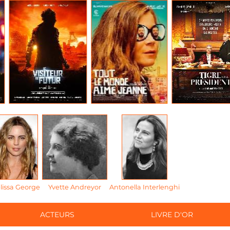
lissa George
Yvette Andreyor
Antonella Interlenghi
ACTEURS
LIVRE D'OR