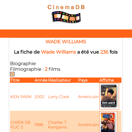
WADE WILLIAMS
La fiche de
Wade Williams
a été vue
236
fois
Biographie
Filmographie :
2
films
Titre
Année
Réalisateur
Pays
Affiche
KEN PARK
2002
Larry Clark
Américain
CHIEN DE
Charles T.
1999
Américain
FLIC 2
Kanganis