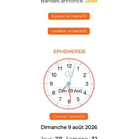
Bandes annonce:
2689
A propos de CinemaDB
Contribuer à CinemaDB
EPHEMERIDE
Contacter CinemaDB
Dimanche 9 août 2026
Jour :
221
Semaine :
32