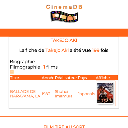
TAKEJO AKI
La fiche de
Takejo Aki
a été vue
199
fois
Biographie
Filmographie :
1
films
Titre
Année
Réalisateur
Pays
Affiche
BALLADE DE
Shohei
1983
Japonais
NARAYAMA, LA
Imamura
FILM TIRE AU SORT