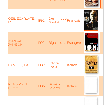
Bertolucci
OEIL ECARLATE,
Dominique
1992
Français
L'
Roulet
JAMBON
1992
Bigas Luna
Espagne
JAMBON
Ettore
FAMILLE, LA
1987
Italien
Scola
PLAISIRS DE
Giovani
1985
Italien
FEMMES
Soldati