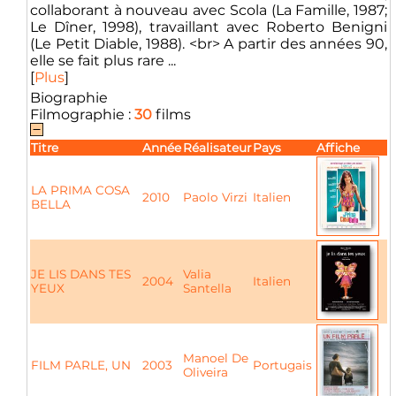
collaborant à nouveau avec Scola (La Famille, 1987;
Le Dîner, 1998), travaillant avec Roberto Benigni
(Le Petit Diable, 1988). <br> A partir des années 90,
elle se fait plus rare ...
[
Plus
]
Biographie
Filmographie :
30
films
Titre
Année
Réalisateur
Pays
Affiche
LA PRIMA COSA
2010
Paolo Virzi
Italien
BELLA
JE LIS DANS TES
Valia
2004
Italien
YEUX
Santella
Manoel De
FILM PARLE, UN
2003
Portugais
Oliveira