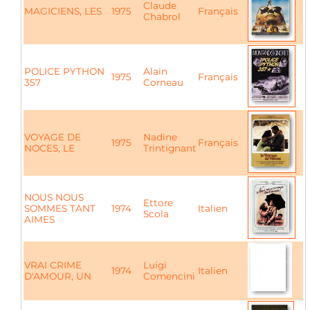
Claude
MAGICIENS, LES
1975
Français
Chabrol
POLICE PYTHON
Alain
1975
Français
357
Corneau
VOYAGE DE
Nadine
1975
Français
NOCES, LE
Trintignant
NOUS NOUS
Ettore
SOMMES TANT
1974
Italien
Scola
AIMES
VRAI CRIME
Luigi
1974
Italien
D'AMOUR, UN
Comencini