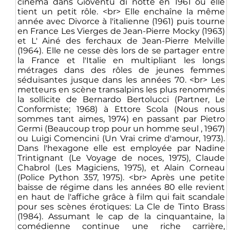
cinéma dans Gioventu di notte en 1961 où elle
tient un petit rôle. <br> Elle enchaîne la même
année avec Divorce à l'italienne (1961) puis tourne
en France Les Vierges de Jean-Pierre Mocky (1963)
et L' Ainé des ferchaux de Jean-Pierre Melville
(1964). Elle ne cesse dès lors de se partager entre
la France et l'Italie en multipliant les longs
métrages dans des rôles de jeunes femmes
séduisantes jusque dans les années 70. <br> Les
metteurs en scène transalpins les plus renommés
la sollicite de Bernardo Bertolucci (Partner, Le
Conformiste; 1968) à Ettore Scola (Nous nous
sommes tant aimes, 1974) en passant par Pietro
Germi (Beaucoup trop pour un homme seul , 1967)
ou Luigi Comencini (Un Vrai crime d'amour, 1973).
Dans l'hexagone elle est employée par Nadine
Trintignant (Le Voyage de noces, 1975), Claude
Chabrol (Les Magiciens, 1975), et Alain Corneau
(Police Python 357, 1975). <br> Après une petite
baisse de régime dans les années 80 elle revient
en haut de l'affiche grâce à film qui fait scandale
pour ses scènes érotiques: La Cle de Tinto Brass
(1984). Assumant le cap de la cinquantaine, la
comédienne continue une riche carrière,