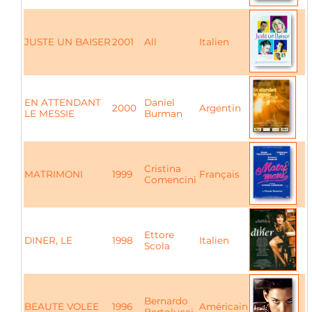
JUSTE UN BAISER
2001
All
Italien
EN ATTENDANT
Daniel
2000
Argentin
LE MESSIE
Burman
Cristina
MATRIMONI
1999
Français
Comencini
Ettore
DINER, LE
1998
Italien
Scola
Bernardo
BEAUTE VOLEE
1996
Américain