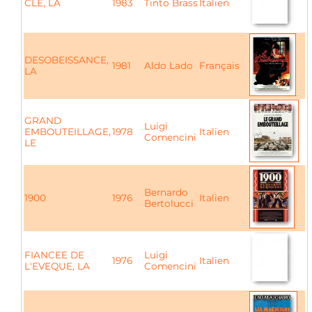
CLE, LA
1983
Tinto Brass
Italien
DESOBEISSANCE,
1981
Aldo Lado
Français
LA
GRAND
Luigi
EMBOUTEILLAGE,
1978
Italien
Comencini
LE
Bernardo
1900
1976
Italien
Bertolucci
FIANCEE DE
Luigi
1976
Italien
L'EVEQUE, LA
Comencini