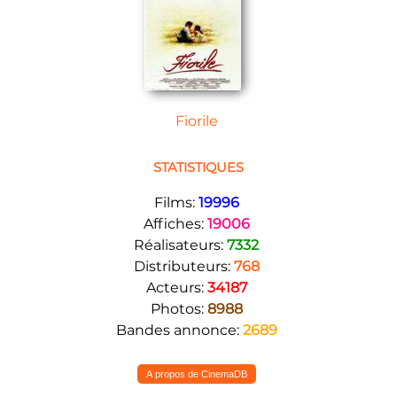
Fiorile
STATISTIQUES
Films:
19996
Affiches:
19006
Réalisateurs:
7332
Distributeurs:
768
Acteurs:
34187
Photos:
8988
Bandes annonce:
2689
A propos de CinemaDB