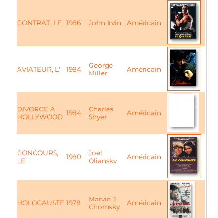
CONTRAT, LE
1986
John Irvin
Américain
George
AVIATEUR, L'
1984
Américain
Miller
DIVORCE A
Charles
1984
Américain
HOLLYWOOD
Shyer
CONCOURS,
Joel
1980
Américain
LE
Oliansky
Marvin J.
HOLOCAUSTE
1978
Américain
Chomsky