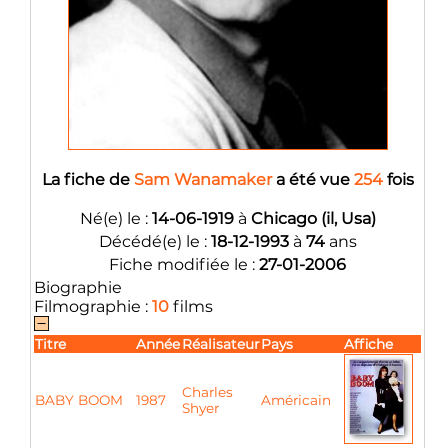
La fiche de
Sam Wanamaker
a été vue
254
fois
Né(e) le :
14-06-1919
à
Chicago (il, Usa)
Décédé(e) le :
18-12-1993
à
74
ans
Fiche modifiée le :
27-01-2006
Biographie
Filmographie :
10
films
Titre
Année
Réalisateur
Pays
Affiche
Charles
BABY BOOM
1987
Américain
Shyer