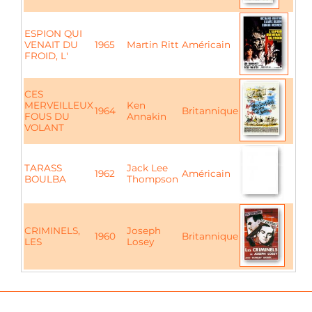
ESPION QUI
VENAIT DU
1965
Martin Ritt
Américain
FROID, L'
CES
MERVEILLEUX
Ken
1964
Britannique
FOUS DU
Annakin
VOLANT
TARASS
Jack Lee
1962
Américain
BOULBA
Thompson
CRIMINELS,
Joseph
1960
Britannique
LES
Losey