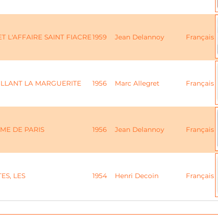
T L'AFFAIRE SAINT FIACRE
1959
Jean Delannoy
Français
ILLANT LA MARGUERITE
1956
Marc Allegret
Français
ME DE PARIS
1956
Jean Delannoy
Français
ES, LES
1954
Henri Decoin
Français