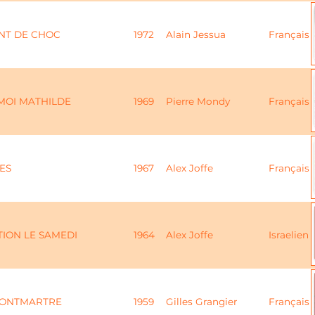
NT DE CHOC
1972
Alain Jessua
Français
MOI MATHILDE
1969
Pierre Mondy
Français
ES
1967
Alex Joffe
Français
TION LE SAMEDI
1964
Alex Joffe
Israelien
MONTMARTRE
1959
Gilles Grangier
Français