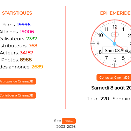
STATISTIQUES
EPHEMERIDE
Films:
19996
Affiches:
19006
éalisateurs:
7332
istributeurs:
768
Acteurs:
34187
Photos:
8988
des annonce:
2689
Contacter CinemaDB
A propos de CinemaDB
Samedi 8 août 2
Contribuer à CinemaDB
Jour :
220
Semaine
Site
GDWeb
2003-2026