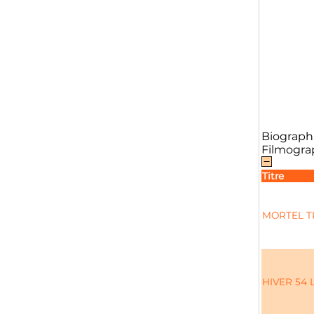
Biograph
Filmogra
Titre
MORTEL T
HIVER 54 