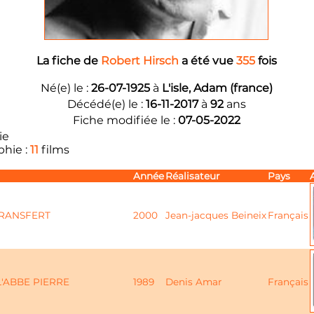
La fiche de
Robert Hirsch
a été vue
355
fois
Né(e) le :
26-07-1925
à
L'isle, Adam (france)
Décédé(e) le :
16-11-2017
à
92
ans
Fiche modifiée le :
07-05-2022
ie
phie :
11
films
Année
Réalisateur
Pays
RANSFERT
2000
Jean-jacques Beineix
Français
L'ABBE PIERRE
1989
Denis Amar
Français