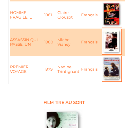
HOMME
Claire
1981
Français
FRAGILE, L'
Clouzot
ASSASSIN QUI
Michel
1980
Français
PASSE, UN
Vianey
PREMIER
Nadine
1979
Français
VOYAGE
Trintignant
FILM TIRE AU SORT