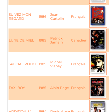
SUIVEZ MON
Jean
1986
Français
REGARD
Curtelin
Patrick
LUNE DE MIEL
1985
Canadien
Jamain
Michel
SPECIAL POLICE
1985
Français
Vianey
TAXI BOY
1985
Alain Page
Français
ADDITION, L'
1984
Denis Amar
Français