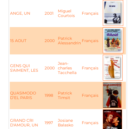
Miguel
ANGE, UN
2001
Français
Courtois
Patrick
15 AOUT
2000
Français
Alessandrin
Jean-
GENS QUI
2000
charles
Français
S'AIMENT, LES
Tacchella
QUASIMODO
Patrick
1998
Français
D’EL PARIS
Timsit
GRAND CRI
Josiane
1997
Français
D'AMOUR, UN
Balasko