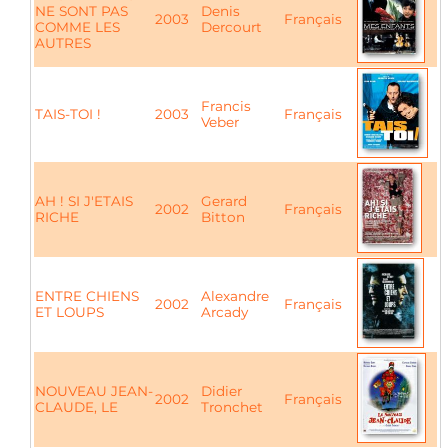
NE SONT PAS
Denis
2003
Français
COMME LES
Dercourt
AUTRES
Francis
TAIS-TOI !
2003
Français
Veber
AH ! SI J'ETAIS
Gerard
2002
Français
RICHE
Bitton
ENTRE CHIENS
Alexandre
2002
Français
ET LOUPS
Arcady
NOUVEAU JEAN-
Didier
2002
Français
CLAUDE, LE
Tronchet