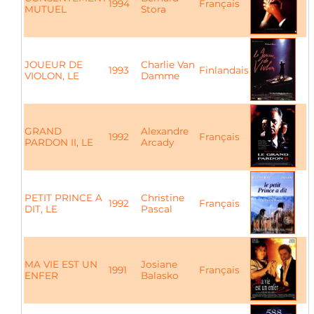
1994
Français
MUTUEL
Stora
JOUEUR DE
Charlie Van
1993
Finlandais
VIOLON, LE
Damme
GRAND
Alexandre
1992
Français
PARDON II, LE
Arcady
PETIT PRINCE A
Christine
1992
Français
DIT, LE
Pascal
MA VIE EST UN
Josiane
1991
Français
ENFER
Balasko