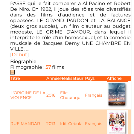
PASSE qui le fait comparer à Al Pacino et Robert
De Niro. En 1982, il joue des rôles très diversifiés
dans des films d'audience et de factures
opposées. LE GRAND PARDON et LA BALANCE
(deux gros succès), un film d'auteur au budget
modeste, LE CRIME D'AMOUR, dans lequel il
interprète le rôle d'un homosexuel, et la comédie
musicale de Jacques Demy UNE CHAMBRE EN
VILLE. ...
[
Début
]
Biographie
Filmographie :
57
films
Titre
Année
Réalisateur
Pays
Affiche
L'ORIGINE DE LA
Elie
2016
Français
VIOLENCE
Chouraqui
RUE MANDAR
2013
Idit Cebula
Français