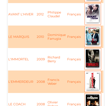
Philippe
AVANT L'HIVER
2012
Français
Claudel
Dominique
LE MARQUIS
2010
Français
Farrugia
Richard
L'IMMORTEL
2009
Français
Berry
Francis
L'EMMERDEUR
2008
Français
Veber
Olivier
LE COACH
2008
Français