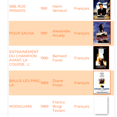
588, RUE
Henri
1991
Français
PARADIS
Verneuil
Alexandre
POUR SACHA
1991
Français
Arcady
ENTRAINEMENT
DU CHAMPION
Bernard
1990
Français
AVANT LA
Favre
COURSE , L'
BAULE-LES PINS,
Diane
1989
Français
LA
Kurys
Franco
MODIGLIANI
1989
Brogi
Français
Taviani