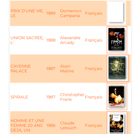
PRIX D'UNE VIE,
Domenico
1989
Français
LE
Campana
UNION SACREE,
Alexandre
1988
Français
L'
Arcady
CAYENNE
Alain
1987
Français
PALACE
Maline
Christopher
SPIRALE
1987
Français
Frank
HOMME ET UNE
Claude
FEMME 20 ANS
1986
Français
Lelouch
DEJA, UN