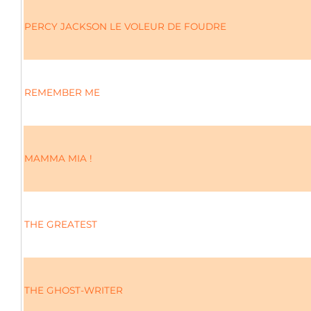
PERCY JACKSON LE VOLEUR DE FOUDRE
REMEMBER ME
MAMMA MIA !
THE GREATEST
THE GHOST-WRITER