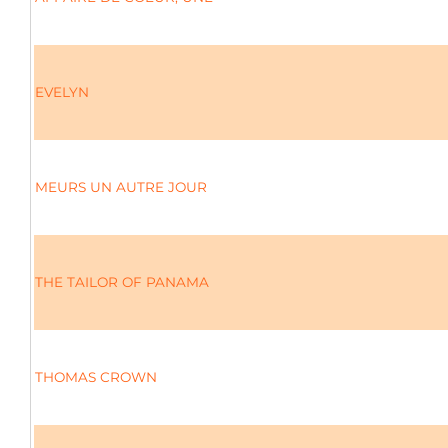
EVELYN
MEURS UN AUTRE JOUR
THE TAILOR OF PANAMA
THOMAS CROWN