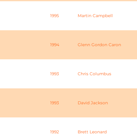
1995
Martin Campbell
1994
Glenn Gordon Caron
1993
Chris Columbus
1993
David Jackson
1992
Brett Leonard