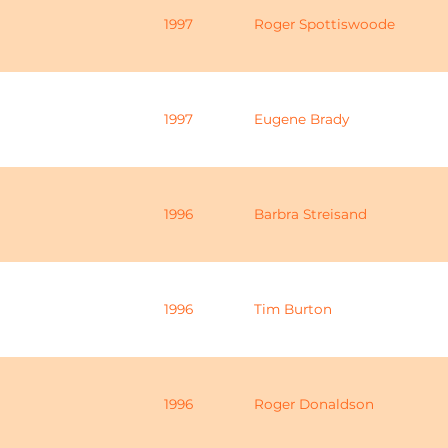
1997
Roger Spottiswoode
1997
Eugene Brady
1996
Barbra Streisand
1996
Tim Burton
1996
Roger Donaldson