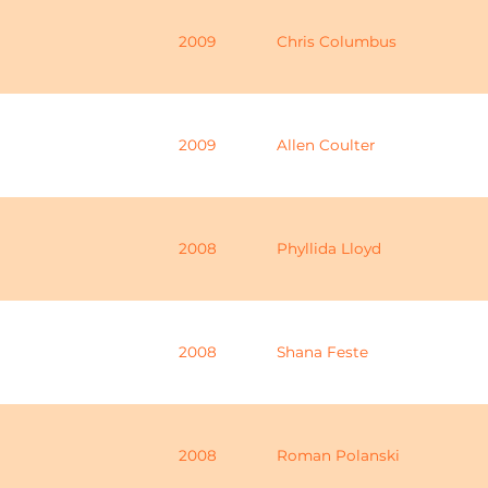
2009
Chris Columbus
2009
Allen Coulter
2008
Phyllida Lloyd
2008
Shana Feste
2008
Roman Polanski