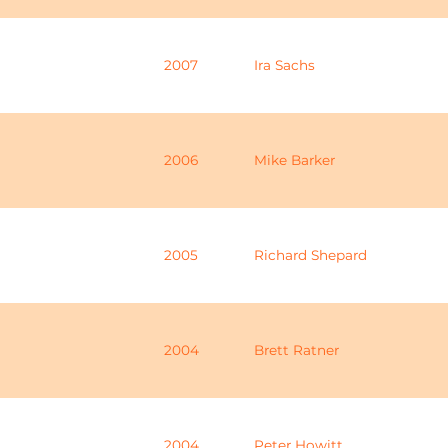
2007
Ira Sachs
2006
Mike Barker
2005
Richard Shepard
2004
Brett Ratner
2004
Peter Howitt