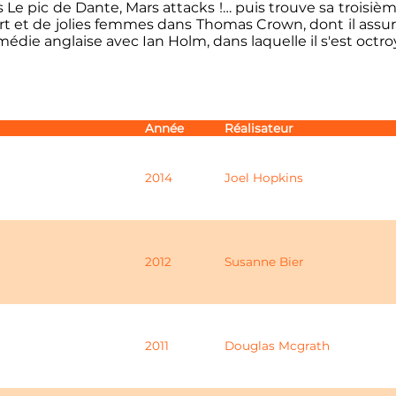
Le pic de Dante, Mars attacks !… puis trouve sa troisiè
t et de jolies femmes dans Thomas Crown, dont il assur
die anglaise avec Ian Holm, dans laquelle il s'est octroyé u
Année
Réalisateur
2014
Joel Hopkins
2012
Susanne Bier
2011
Douglas Mcgrath