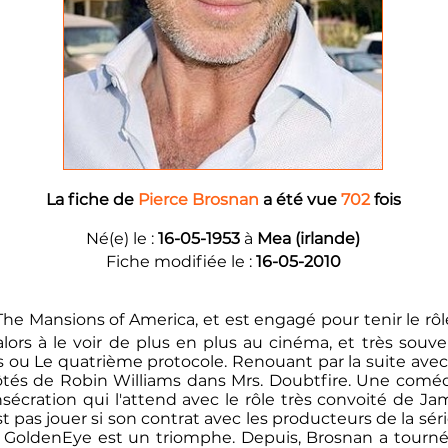
La fiche de
Pierce Brosnan
a été vue
702
fois
Né(e) le :
16-05-1953
à
Mea (irlande)
Fiche modifiée le :
16-05-2010
The Mansions of America, et est engagé pour tenir le rôle
ors à le voir de plus en plus au cinéma, et très sou
ou Le quatrième protocole. Renouant par la suite avec l
côtés de Robin Williams dans Mrs. Doubtfire. Une comédi
sécration qui l'attend avec le rôle très convoité de J
n'est pas jouer si son contrat avec les producteurs de la 
. GoldenEye est un triomphe. Depuis, Brosnan a tourn