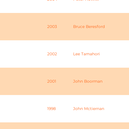
2003
Bruce Beresford
2002
Lee Tamahori
2001
John Boorman
1998
John Mctiernan