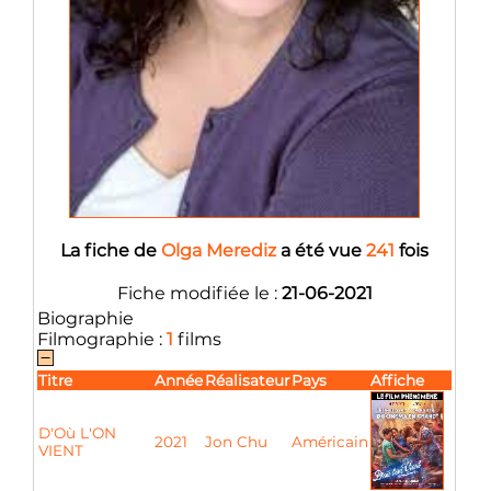
La fiche de
Olga Merediz
a été vue
241
fois
Fiche modifiée le :
21-06-2021
Biographie
Filmographie :
1
films
Titre
Année
Réalisateur
Pays
Affiche
D'Où L'ON
2021
Jon Chu
Américain
VIENT