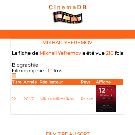
MIKHAIL YEFREMOV
La fiche de
Mikhail Yefremov
a été vue
210
fois
Biographie
Filmographie :
1
films
Titre
Année
Réalisateur
Pays
Affiche
12
2007
Nikita Mikhalkov
Russe
FILM TIRE AU SORT