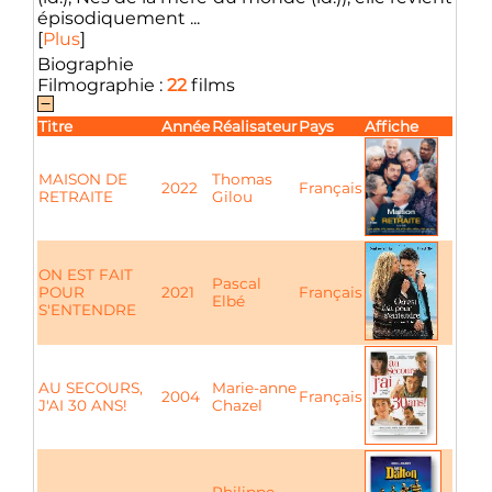
épisodiquement ...
[
Plus
]
Biographie
Filmographie :
22
films
Titre
Année
Réalisateur
Pays
Affiche
MAISON DE
Thomas
2022
Français
RETRAITE
Gilou
ON EST FAIT
Pascal
POUR
2021
Français
Elbé
S'ENTENDRE
AU SECOURS,
Marie-anne
2004
Français
J'AI 30 ANS!
Chazel