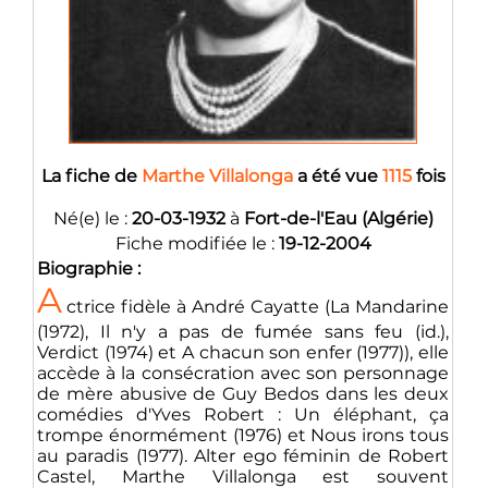
La fiche de
Marthe Villalonga
a été vue
1115
fois
Né(e) le :
20-03-1932
à
Fort-de-l'Eau (Algérie)
Fiche modifiée le :
19-12-2004
Biographie :
A
ctrice fidèle à André Cayatte (La Mandarine
(1972), Il n'y a pas de fumée sans feu (id.),
Verdict (1974) et A chacun son enfer (1977)), elle
accède à la consécration avec son personnage
de mère abusive de Guy Bedos dans les deux
comédies d'Yves Robert : Un éléphant, ça
trompe énormément (1976) et Nous irons tous
au paradis (1977). Alter ego féminin de Robert
Castel, Marthe Villalonga est souvent