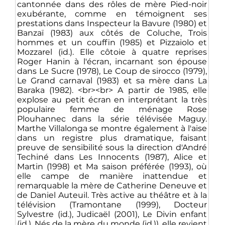
cantonnée dans des rôles de mère Pied-noir
exubérante, comme en témoignent ses
prestations dans Inspecteur la Bavure (1980) et
Banzaï (1983) aux côtés de Coluche, Trois
hommes et un couffin (1985) et Pizzaiolo et
Mozzarel (id.). Elle côtoie à quatre reprises
Roger Hanin à l'écran, incarnant son épouse
dans Le Sucre (1978), Le Coup de sirocco (1979),
Le Grand carnaval (1983) et sa mère dans La
Baraka (1982). <br><br> A partir de 1985, elle
explose au petit écran en interprétant la très
populaire femme de ménage Rose
Plouhannec dans la série télévisée Maguy.
Marthe Villalonga se montre également à l'aise
dans un registre plus dramatique, faisant
preuve de sensibilité sous la direction d'André
Techiné dans Les Innocents (1987), Alice et
Martin (1998) et Ma saison préférée (1993), où
elle campe de manière inattendue et
remarquable la mère de Catherine Deneuve et
de Daniel Auteuil. Très active au théâtre et à la
télévision (Tramontane (1999), Docteur
Sylvestre (id.), Judicaël (2001), Le Divin enfant
(id.), Nés de la mère du monde (id.)), elle revient