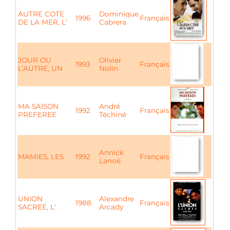
AUTRE COTE
Dominique
1996
Français
DE LA MER, L'
Cabrera
JOUR OU
Olivier
1993
Français
L’AUTRE, UN
Nolin
MA SAISON
André
1992
Français
PREFEREE
Téchiné
Annick
MAMIES, LES
1992
Français
Lanoë
UNION
Alexandre
1988
Français
SACREE, L'
Arcady