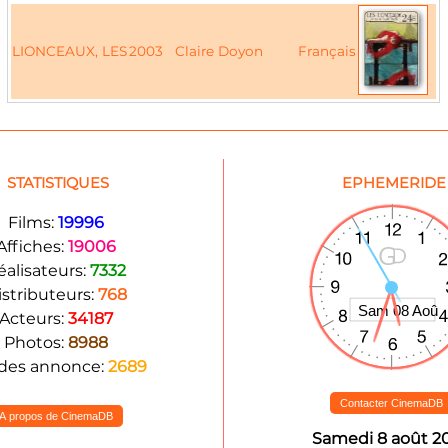
LIONCEAUX, LES
2003
Claire Doyon
Français
STATISTIQUES
EPHEMERIDE
Films:
19996
Affiches:
19006
éalisateurs:
7332
istributeurs:
768
Acteurs:
34187
Photos:
8988
des annonce:
2689
Contacter CinemaDB
A propos de CinemaDB
Samedi 8 août 2