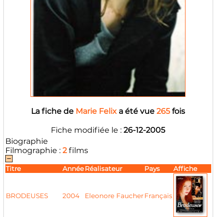
La fiche de
Marie Felix
a été vue
265
fois
Fiche modifiée le :
26-12-2005
Biographie
Filmographie :
2
films
Titre
Année
Réalisateur
Pays
Affiche
BRODEUSES
2004
Eleonore Faucher
Français