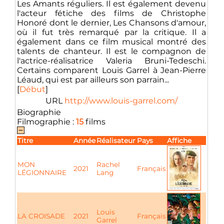
Les Amants réguliers. Il est également devenu
l'acteur fétiche des films de Christophe
Honoré dont le dernier, Les Chansons d'amour,
où il fut très remarqué par la critique. Il a
également dans ce film musical montré des
talents de chanteur. Il est le compagnon de
l'actrice-réalisatrice Valeria Bruni-Tedeschi.
Certains comparent Louis Garrel à Jean-Pierre
Léaud, qui est par ailleurs son parrain...
[
Début
]
URL
http://www.louis-garrel.com/
Biographie
Filmographie :
15
films
Titre
Année
Réalisateur
Pays
Affiche
MON
Rachel
2021
Français
LÉGIONNAIRE
Lang
Louis
LA CROISADE
2021
Français
Garrel