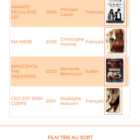
AMANTS
Philippe
REGULIERS,
2004
Français
Garrel
LES
Christophe
MA MERE
2003
Français
Honore
INNOCENTS-
Bernardo
THE
2003
Italien
Bertolucci
DREAMERS
CECI EST MON
Rodolphe
2001
Français
CORPS
Marconi
FILM TIRE AU SORT