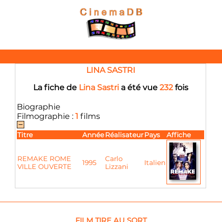
LINA SASTRI
La fiche de
Lina Sastri
a été vue
232
fois
Biographie
Filmographie :
1
films
Titre
Année
Réalisateur
Pays
Affiche
REMAKE ROME
Carlo
1995
Italien
VILLE OUVERTE
Lizzani
FILM TIRE AU SORT