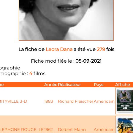
La fiche de
Leora Dana
a été vue
279
fois
Fiche modifiée le :
05-09-2021
ographie
lmographie :
4
films
re
Année
Réalisateur
Pays
Affiche
ITYVILLE 3-D
1983
Richard Fleischer
Américain
LEPHONE ROUGE, LE
1962
Delbert Mann
Américain