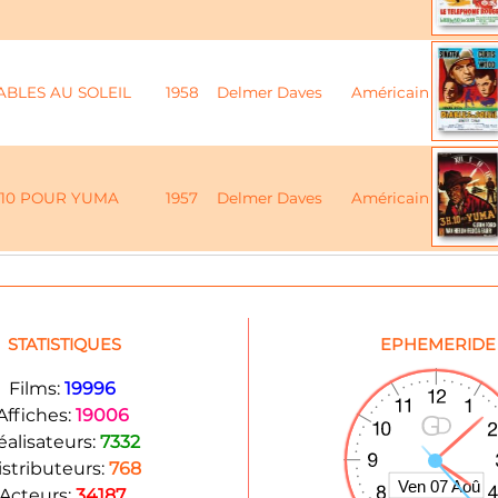
ABLES AU SOLEIL
1958
Delmer Daves
Américain
10 POUR YUMA
1957
Delmer Daves
Américain
STATISTIQUES
EPHEMERIDE
Films:
19996
Affiches:
19006
éalisateurs:
7332
istributeurs:
768
Acteurs:
34187