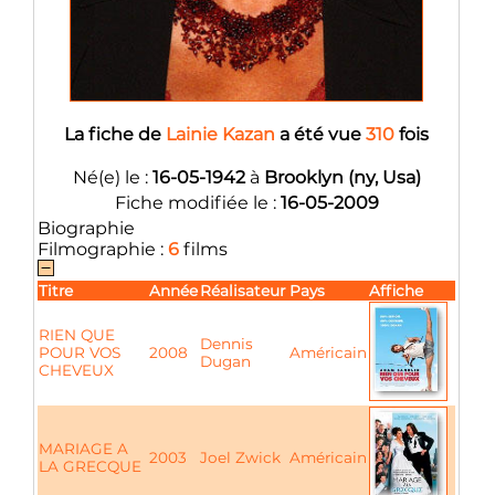
La fiche de
Lainie Kazan
a été vue
310
fois
Né(e) le :
16-05-1942
à
Brooklyn (ny, Usa)
Fiche modifiée le :
16-05-2009
Biographie
Filmographie :
6
films
Titre
Année
Réalisateur
Pays
Affiche
RIEN QUE
Dennis
POUR VOS
2008
Américain
Dugan
CHEVEUX
MARIAGE A
2003
Joel Zwick
Américain
LA GRECQUE