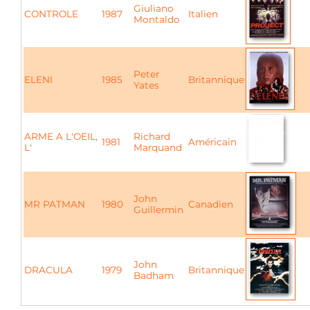
Giuliano
CONTROLE
1987
Italien
Montaldo
Peter
ELENI
1985
Britannique
Yates
ARME A L'OEIL,
Richard
1981
Américain
L'
Marquand
John
MR PATMAN
1980
Canadien
Guillermin
John
DRACULA
1979
Britannique
Badham