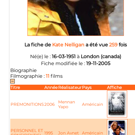
La fiche de
Kate Nelligan
a été vue
259
fois
Né(e) le :
16-03-1951
à
London (canada)
Fiche modifiée le :
19-11-2005
Biographie
Filmographie :
11
films
Titre
Année
Réalisateur
Pays
Affiche
Mennan
PREMONITIONS
2006
Américain
Yapo
PERSONNEL ET
1995
Jon Avnet
Américain