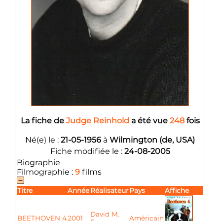
La fiche de
Judge Reinhold
a été vue
248
fois
Né(e) le :
21-05-1956
à
Wilmington (de, USA)
Fiche modifiée le :
24-08-2005
Biographie
Filmographie :
9
films
Titre
Année
Réalisateur
Pays
Affiche
David M.
BEETHOVEN 4
2001
Américain