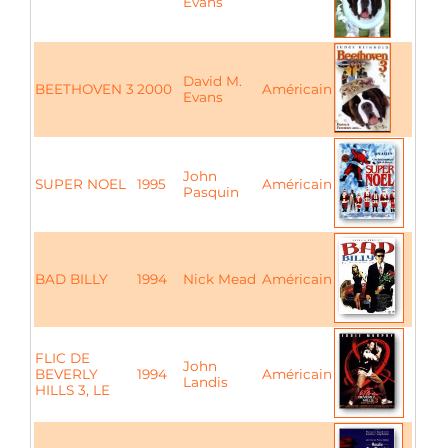
Evans
David M.
BEETHOVEN 3
2000
Américain
Evans
John
SUPER NOEL
1995
Américain
Pasquin
BAD BILLY
1994
Nick Mead
Américain
FLIC DE
John
BEVERLY
1994
Américain
Landis
HILLS 3, LE