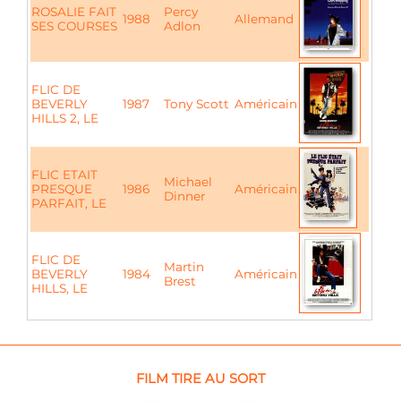
ROSALIE FAIT
Percy
1988
Allemand
SES COURSES
Adlon
FLIC DE
BEVERLY
1987
Tony Scott
Américain
HILLS 2, LE
FLIC ETAIT
Michael
PRESQUE
1986
Américain
Dinner
PARFAIT, LE
FLIC DE
Martin
BEVERLY
1984
Américain
Brest
HILLS, LE
FILM TIRE AU SORT