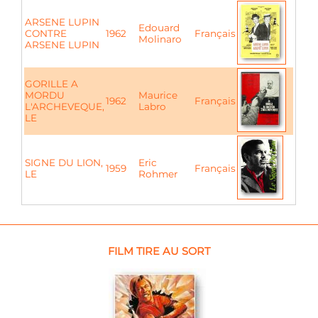
ARSENE LUPIN
Edouard
CONTRE
1962
Français
Molinaro
ARSENE LUPIN
GORILLE A
MORDU
Maurice
1962
Français
L'ARCHEVEQUE,
Labro
LE
SIGNE DU LION,
Eric
1959
Français
LE
Rohmer
FILM TIRE AU SORT