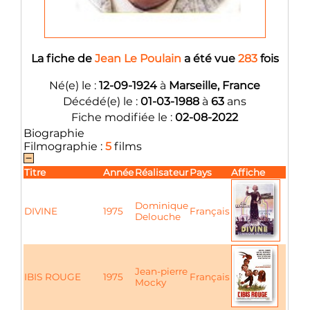
La fiche de
Jean Le Poulain
a été vue
283
fois
Né(e) le :
12-09-1924
à
Marseille, France
Décédé(e) le :
01-03-1988
à
63
ans
Fiche modifiée le :
02-08-2022
Biographie
Filmographie :
5
films
Titre
Année
Réalisateur
Pays
Affiche
Dominique
DIVINE
1975
Français
Delouche
Jean-pierre
IBIS ROUGE
1975
Français
Mocky