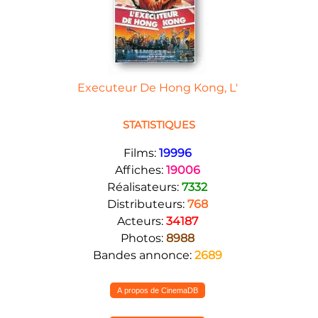
Executeur De Hong Kong, L'
STATISTIQUES
Films:
19996
Affiches:
19006
Réalisateurs:
7332
Distributeurs:
768
Acteurs:
34187
Photos:
8988
Bandes annonce:
2689
A propos de CinemaDB