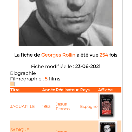
La fiche de
Georges Rollin
a été vue
254
fois
Fiche modifiée le :
23-06-2021
Biographie
Filmographie :
5
films
Titre
Année
Réalisateur
Pays
Affiche
Jesus
JAGUAR, LE
1963
Espagne
Franco
SADIQUE