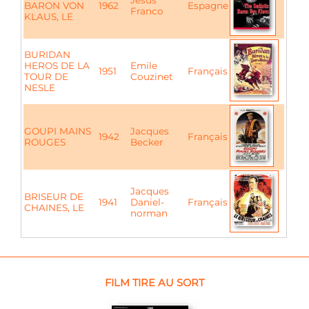
Jesus
BARON VON
1962
Espagne
Franco
KLAUS, LE
BURIDAN
HEROS DE LA
Emile
1951
Français
TOUR DE
Couzinet
NESLE
GOUPI MAINS
Jacques
1942
Français
ROUGES
Becker
Jacques
BRISEUR DE
1941
Daniel-
Français
CHAINES, LE
norman
FILM TIRE AU SORT