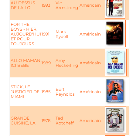
AU DESSUS
Vic
1993
Américain
DE LA LOI
Armstrong
FOR THE
BOYS - HIER,
Mark
AUJOURD'HUI
1991
Américain
Rydell
ET POUR
TOUJOURS
ALLO MAMAN
Amy
1989
Américain
ICI BEBE
Heckerling
STICK, LE
Burt
JUSTICIER DE
1985
Américain
Reynolds
MIAMI
GRANDE
Ted
1978
Américain
CUISINE, LA
Kotcheff