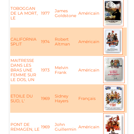
TOBOGGAN
James
DE LA MORT,
1977
Américain
Goldstone
LE
CALIFORNIA
Robert
1974
Américain
SPLIT
Altman
MAITRESSE
DANS LES
Melvin
BRAS UNE
1973
Américain
Frank
FEMME SUR
LE DOS, UN
ETOILE DU
Sidney
1969
Français
SUD, L'
Hayers
PONT DE
John
1969
Américain
REMAGEN, LE
Guillermin