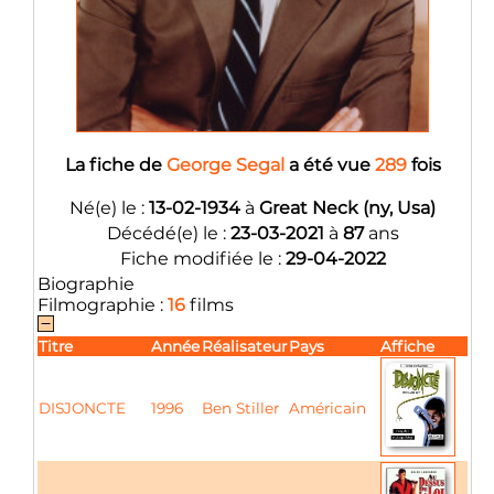
La fiche de
George Segal
a été vue
289
fois
Né(e) le :
13-02-1934
à
Great Neck (ny, Usa)
Décédé(e) le :
23-03-2021
à
87
ans
Fiche modifiée le :
29-04-2022
Biographie
Filmographie :
16
films
Titre
Année
Réalisateur
Pays
Affiche
DISJONCTE
1996
Ben Stiller
Américain