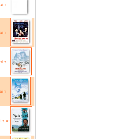
ain
ain
ain
ain
nique