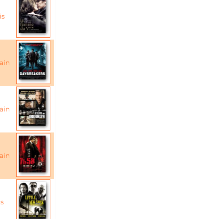
is
ain
ain
ain
is