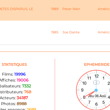
ETES DISPARUS, LE
1989
Peter Weir
Améric
1985
Joe Dante
Améric
STATISTIQUES
EPHEMERIDE
Films:
19996
Affiches:
19006
éalisateurs:
7332
istributeurs:
768
Acteurs:
34187
Photos:
8988
des annonce:
2689