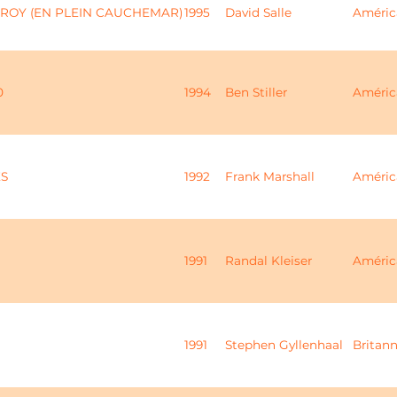
ROY (EN PLEIN CAUCHEMAR)
1995
David Salle
Améric
0
1994
Ben Stiller
Améric
ES
1992
Frank Marshall
Améric
1991
Randal Kleiser
Améric
1991
Stephen Gyllenhaal
Britan