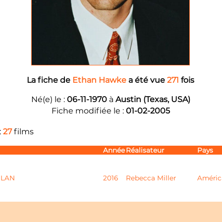
La fiche de
Ethan Hawke
a été vue
271
fois
Né(e) le :
06-11-1970
à
Austin (Texas, USA)
Fiche modifiée le :
01-02-2005
:
27
films
Année
Réalisateur
Pays
PLAN
2016
Rebecca Miller
Améric