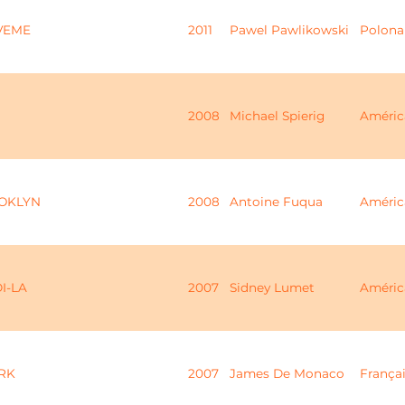
VEME
2011
Pawel Pawlikowski
Polona
2008
Michael Spierig
Améric
OOKLYN
2008
Antoine Fuqua
Améric
I-LA
2007
Sidney Lumet
Améric
RK
2007
James De Monaco
França