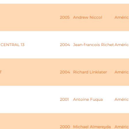
2005
Andrew Niccol
Améric
 CENTRAL 13
2004
Jean-francois Richet
Améric
T
2004
Richard Linklater
Améric
2001
Antoine Fuqua
Améric
2000
Michael Almereyda
Améric