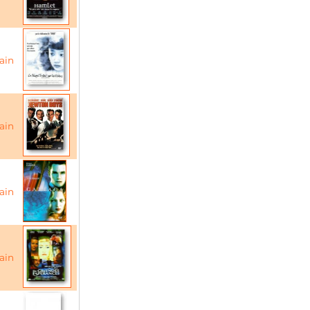
ain
ain
ain
ain