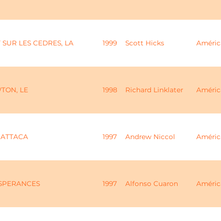
 SUR LES CEDRES, LA
1999
Scott Hicks
Améric
TON, LE
1998
Richard Linklater
Améric
GATTACA
1997
Andrew Niccol
Améric
SPERANCES
1997
Alfonso Cuaron
Améric