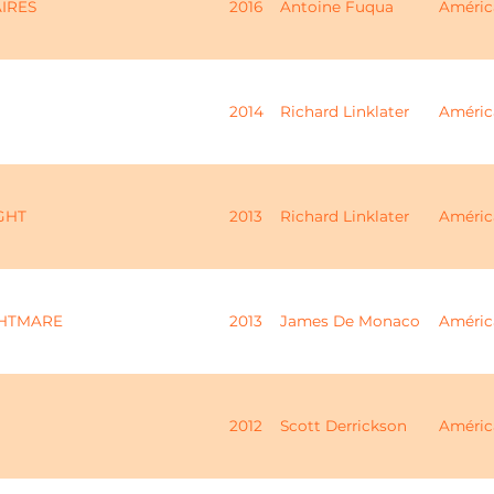
IRES
2016
Antoine Fuqua
Améric
2014
Richard Linklater
Améric
GHT
2013
Richard Linklater
Améric
GHTMARE
2013
James De Monaco
Améric
2012
Scott Derrickson
Améric