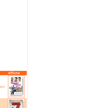
Affiche
ain