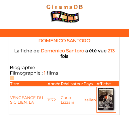
DOMENICO SANTORO
La fiche de
Domenico Santoro
a été vue
213
fois
Biographie
Filmographie :
1
films
Titre
Année
Réalisateur
Pays
Affiche
VENGEANCE DU
Carlo
1972
Italien
SICILIEN, LA
Lizzani