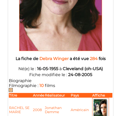
La fiche de
Debra Winger
a été vue
284
fois
Né(e) le :
16-05-1955
à
Cleveland (oh-USA)
Fiche modifiée le :
24-08-2005
Biographie
Filmographie :
10
films
Titre
Année
Réalisateur
Pays
Affiche
RACHEL SE
Jonathan
2008
Américain
MARIE
Demme