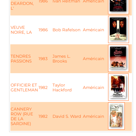
1986
Ivan Reitman
Américain
DEARDON,
L'
VEUVE
1986
Bob Rafelson
Américain
NOIRE, LA
TENDRES
James L.
1983
Américain
PASSIONS
Brooks
OFFICIER ET
Taylor
1982
Américain
GENTLEMAN
Hackford
CANNERY
ROW (RUE
1982
David S. Ward
Américain
DE LA
SARDINE)