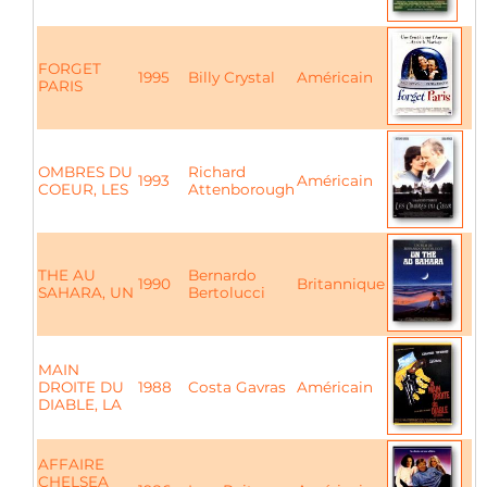
FORGET
1995
Billy Crystal
Américain
PARIS
OMBRES DU
Richard
1993
Américain
COEUR, LES
Attenborough
THE AU
Bernardo
1990
Britannique
SAHARA, UN
Bertolucci
MAIN
DROITE DU
1988
Costa Gavras
Américain
DIABLE, LA
AFFAIRE
CHELSEA