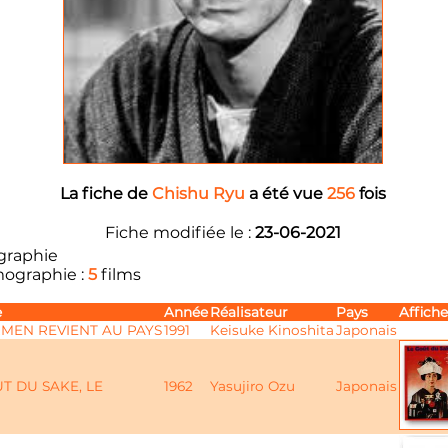
La fiche de
Chishu Ryu
a été vue
256
fois
Fiche modifiée le :
23-06-2021
graphie
mographie :
5
films
e
Année
Réalisateur
Pays
Affiche
MEN REVIENT AU PAYS
1991
Keisuke Kinoshita
Japonais
T DU SAKE, LE
1962
Yasujiro Ozu
Japonais