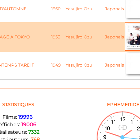
 D'AUTOMNE
1960
Yasujiro Ozu
Japonais
AGE A TOKYO
1953
Yasujiro Ozu
Japonais
NTEMPS TARDIF
1949
Yasujiro Ozu
Japonais
STATISTIQUES
EPHEMERIDE
Films:
19996
Affiches:
19006
éalisateurs:
7332
istributeurs:
768