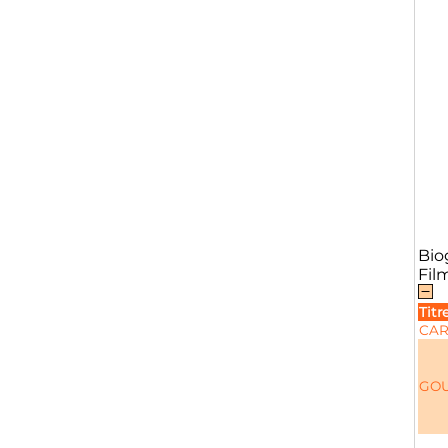
Bio
Fil
Titr
CAR
GOU