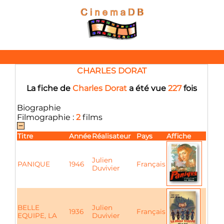
CHARLES DORAT
La fiche de
Charles Dorat
a été vue
227
fois
Biographie
Filmographie :
2
films
Titre
Année
Réalisateur
Pays
Affiche
Julien
PANIQUE
1946
Français
Duvivier
BELLE
Julien
1936
Français
EQUIPE, LA
Duvivier