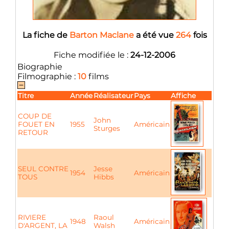
La fiche de
Barton Maclane
a été vue
264
fois
Fiche modifiée le :
24-12-2006
Biographie
Filmographie :
10
films
Titre
Année
Réalisateur
Pays
Affiche
COUP DE
John
FOUET EN
1955
Américain
Sturges
RETOUR
SEUL CONTRE
Jesse
1954
Américain
TOUS
Hibbs
RIVIERE
Raoul
1948
Américain
D'ARGENT, LA
Walsh