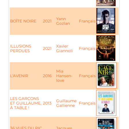
Yann
BOÎTE NOIRE
2021
Français
Gozlan
ILLUSIONS
Xavier
2021
Français
PERDUES
Giannoli
Mia
L'AVENIR
2016
Hansen-
Français
love
LES GARCONS
Guillaume
ET GUILLAUME,
2013
Français
Gallienne
À TABLE !
36 VUES DU PIC
Jacques