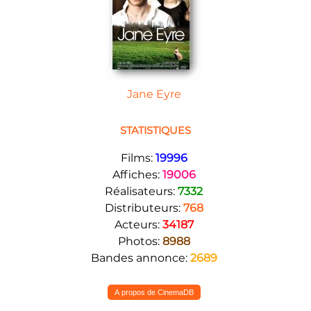
Jane Eyre
STATISTIQUES
Films:
19996
Affiches:
19006
Réalisateurs:
7332
Distributeurs:
768
Acteurs:
34187
Photos:
8988
Bandes annonce:
2689
A propos de CinemaDB