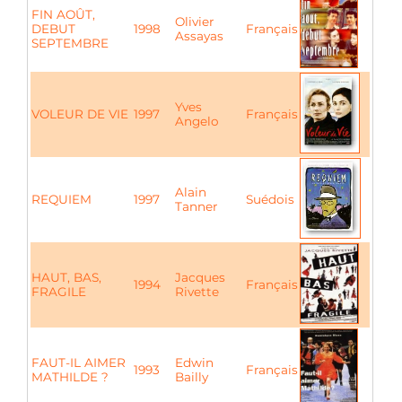
FIN AOÛT,
Olivier
DEBUT
1998
Français
Assayas
SEPTEMBRE
Yves
VOLEUR DE VIE
1997
Français
Angelo
Alain
REQUIEM
1997
Suédois
Tanner
HAUT, BAS,
Jacques
1994
Français
FRAGILE
Rivette
FAUT-IL AIMER
Edwin
1993
Français
MATHILDE ?
Bailly