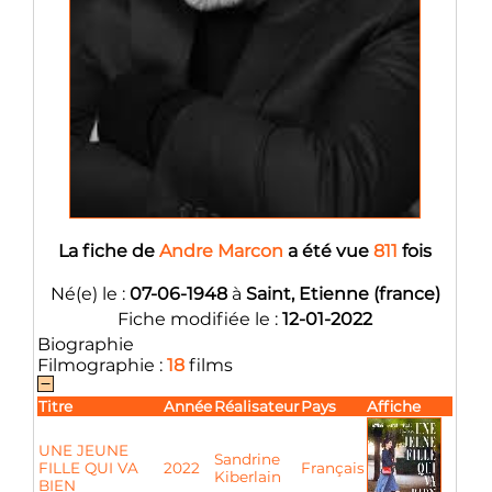
La fiche de
Andre Marcon
a été vue
811
fois
Né(e) le :
07-06-1948
à
Saint, Etienne (france)
Fiche modifiée le :
12-01-2022
Biographie
Filmographie :
18
films
Titre
Année
Réalisateur
Pays
Affiche
UNE JEUNE
Sandrine
FILLE QUI VA
2022
Français
Kiberlain
BIEN