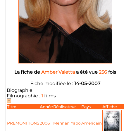
La fiche de
Amber Valetta
a été vue
256
fois
Fiche modifiée le :
14-05-2007
Biographie
Filmographie :
1
films
Titre
Année
Réalisateur
Pays
Affiche
PREMONITIONS
2006
Mennan Yapo
Américain