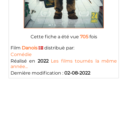
Cette fiche a été vue
705
fois
Film
Danois
distribuè par:
Comédie
Réalisé en
2022
Les films tournés la même
année...
Dernière modification :
02-08-2022