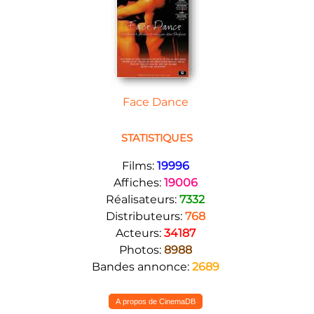
Face Dance
STATISTIQUES
Films:
19996
Affiches:
19006
Réalisateurs:
7332
Distributeurs:
768
Acteurs:
34187
Photos:
8988
Bandes annonce:
2689
A propos de CinemaDB