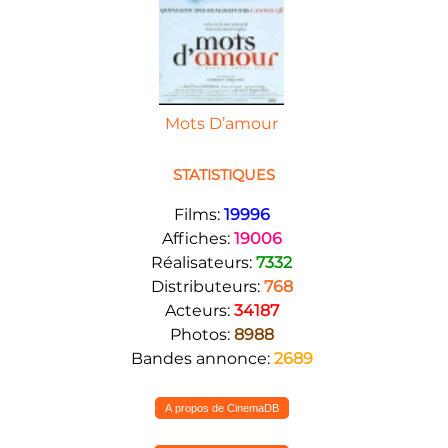
Mots D’amour
STATISTIQUES
Films:
19996
Affiches:
19006
Réalisateurs:
7332
Distributeurs:
768
Acteurs:
34187
Photos:
8988
Bandes annonce:
2689
A propos de CinemaDB