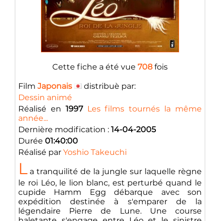
Cette fiche a été vue
708
fois
Film
Japonais
distribuè par:
Dessin animé
Réalisé en
1997
Les films tournés la même
année...
Dernière modification :
14-04-2005
Durée
01:40:00
Réalisé par
Yoshio Takeuchi
L
a tranquilité de la jungle sur laquelle règne
le roi Léo, le lion blanc, est perturbé quand le
cupide Hamm Egg débarque avec son
expédition destinée à s'emparer de la
légendaire Pierre de Lune. Une course
haletante s'engage entre Léo et le sinistre