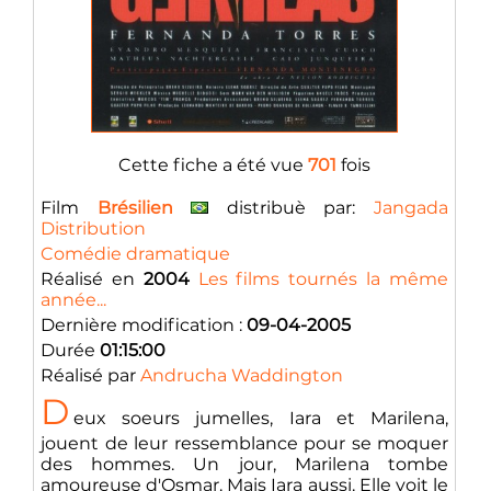
Cette fiche a été vue
701
fois
Film
Brésilien
distribuè par:
Jangada
Distribution
Comédie dramatique
Réalisé en
2004
Les films tournés la même
année...
Dernière modification :
09-04-2005
Durée
01:15:00
Réalisé par
Andrucha Waddington
D
eux soeurs jumelles, Iara et Marilena,
jouent de leur ressemblance pour se moquer
des hommes. Un jour, Marilena tombe
amoureuse d'Osmar. Mais Iara aussi. Elle voit le