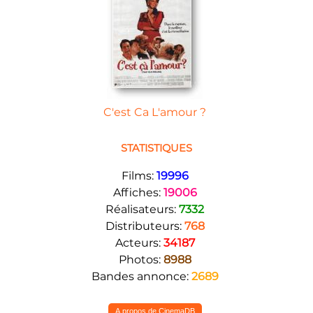
C'est Ca L'amour ?
STATISTIQUES
Films:
19996
Affiches:
19006
Réalisateurs:
7332
Distributeurs:
768
Acteurs:
34187
Photos:
8988
Bandes annonce:
2689
A propos de CinemaDB