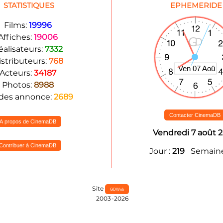
STATISTIQUES
EPHEMERIDE
Films:
19996
Affiches:
19006
éalisateurs:
7332
istributeurs:
768
Acteurs:
34187
Photos:
8988
des annonce:
2689
Contacter CinemaDB
A propos de CinemaDB
Vendredi 7 août 
Contribuer à CinemaDB
Jour :
219
Semaine
Site
GDWeb
2003-2026