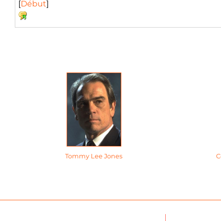
[
Début
]
Tommy Lee Jones
C